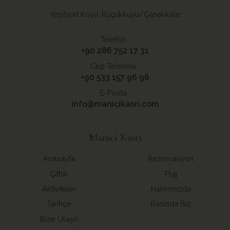
Yeşilyurt Köyü, Küçükkuyu/Çanakkale
Telefon :
+90 286 752 17 31
Cep Telefonu :
+90 533 157 96 96
E-Posta :
info@manicikasri.com
Manici Kasrı
Anasayfa
Rezervasyon
Çiftlik
Plaj
Aktiviteler
Hakkımızda
Tarihçe
Basında Biz
Bize Ulaşın