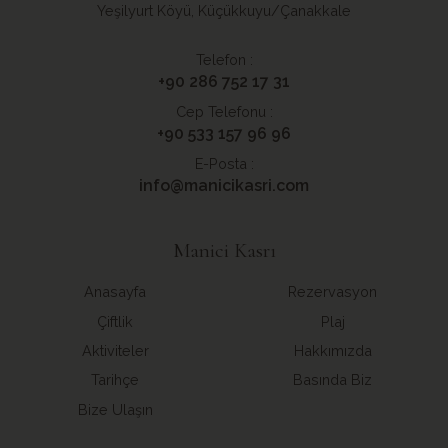
Yeşilyurt Köyü, Küçükkuyu/Çanakkale
Telefon :
+90 286 752 17 31
Cep Telefonu :
+90 533 157 96 96
E-Posta :
info@manicikasri.com
Manici Kasrı
Anasayfa
Rezervasyon
Çiftlik
Plaj
Aktiviteler
Hakkımızda
Tarihçe
Basında Biz
Bize Ulaşın