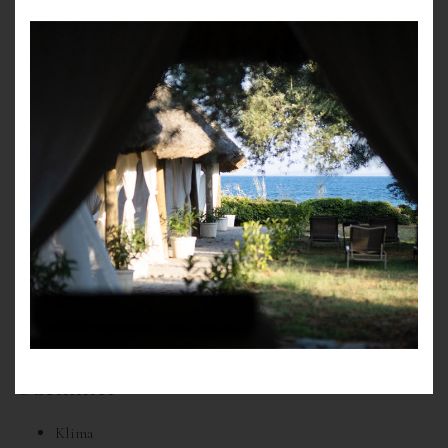
+90 533 157 96 96
E-POSTA
info@manicikasri.com
ADRES
Yeşilyurt Köyü, Küçükkuyu/Çanakkale
Yol Tarifi Al
Standart odalar, ana binada yer almakta olup, her biri
misafirlerimize hem lüks otel konforu hem de kır köşkünün
huzur veren dinginliğini sunacak şekilde özenle tasarlanmıştır.
Odaların büyük ve rahat yatakları, sıcaklık ve samimiyet veren
taş şömineleri ve geniş alanları sayesinde konuklar kendilerini
evlerinde gibi hissedeceklerdir.
Özellikler
Klima