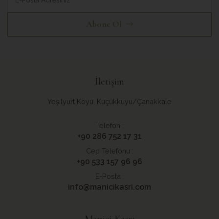
Abone Ol
İletişim
Yeşilyurt Köyü, Küçükkuyu/Çanakkale
Telefon :
+90 286 752 17 31
Cep Telefonu :
+90 533 157 96 96
E-Posta :
info@manicikasri.com
Manici Kasrı