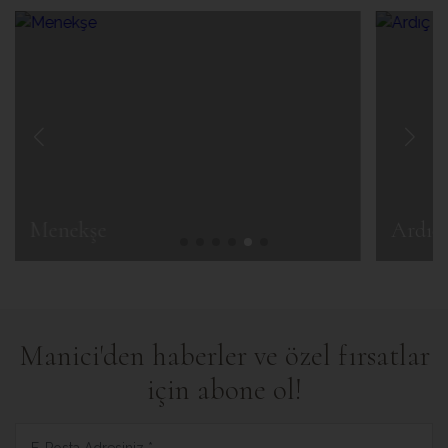
Menekşe
Ardıç
Manici'den haberler ve özel fırsatlar
için abone ol!