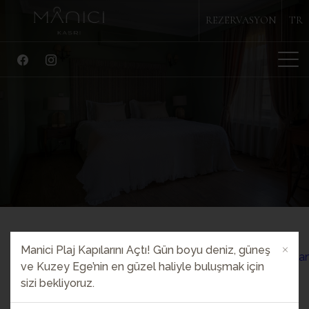
REZERVASYON
TR
HAKKIMIZDA
KONAKLAMA
RESTAURANT
COHI BAR
ÖZEL ETKİNLİKLER
AKTİVİTELER
GALERİ
İLETİŞİM
Manici Plaj Kapılarını Açtı! Gün boyu deniz, güneş
ve Kuzey Ege’nin en güzel haliyle buluşmak için
TELEFON
sizi bekliyoruz.
+90 286 752 17 31